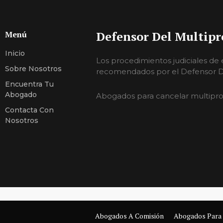
Defensor Del Multipr
Menú
Inicio
Los procedimientos judiciales de
Sobre Nosotros
recomendados por el Defensor De
Encuentra Tu
Abogado
Abogados para cancelar multipr
Contacta Con
Nosotros
Abogados A Comisión
Abogados Para 