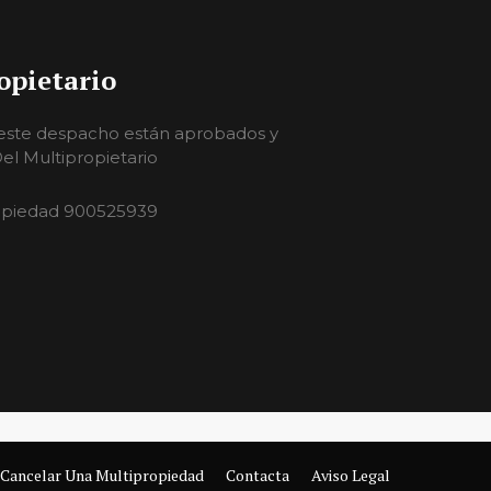
opietario
 este despacho están aprobados y
l Multipropietario
opiedad 900525939
Cancelar Una Multipropiedad
Contacta
Aviso Legal