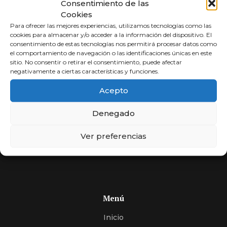
Consentimiento de las
Cookies
Para ofrecer las mejores experiencias, utilizamos tecnologías como las
cookies para almacenar y/o acceder a la información del dispositivo. El
consentimiento de estas tecnologías nos permitirá procesar datos como
el comportamiento de navegación o las identificaciones únicas en este
sitio. No consentir o retirar el consentimiento, puede afectar
negativamente a ciertas características y funciones.
Abogados a
Acepto
Porcentaje
Denegado
Compara y elige al mejor abogado.
Si usted no cobra, nosotros tampoco. Más de 30 años
Ver preferencias
de experiencia, expertos en encontrar soluciones.
Menú
Inicio