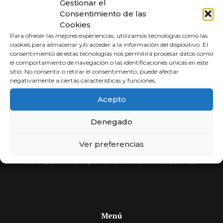
Gestionar el
Consentimiento de las
Cookies
Para ofrecer las mejores experiencias, utilizamos tecnologías como las
cookies para almacenar y/o acceder a la información del dispositivo. El
consentimiento de estas tecnologías nos permitirá procesar datos como
el comportamiento de navegación o las identificaciones únicas en este
sitio. No consentir o retirar el consentimiento, puede afectar
negativamente a ciertas características y funciones.
Abogados a
Acepto
Porcentaje
Denegado
Compara y elige al mejor abogado.
Ver preferencias
Si usted no cobra, nosotros tampoco. Más de 30 años
de experiencia, expertos en encontrar soluciones.
Menú