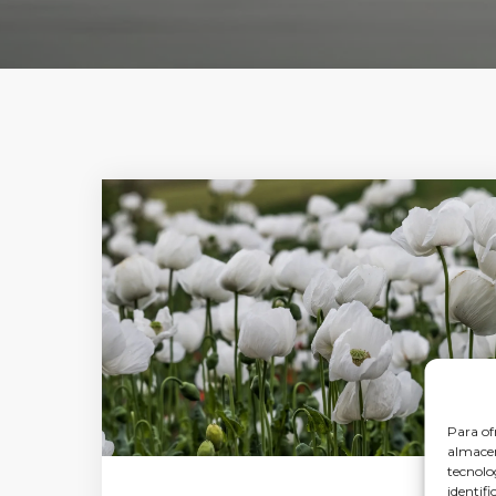
Para of
almacen
tecnolo
identifi