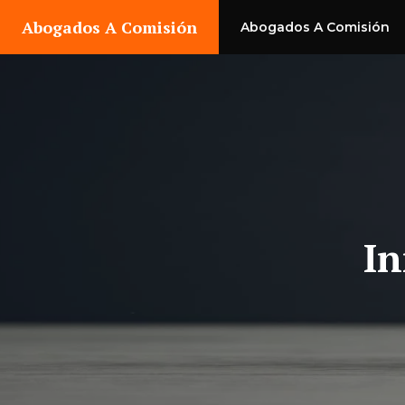
Saltar
Abogados A Comisión
Abogados A Comisión
al
contenido
In