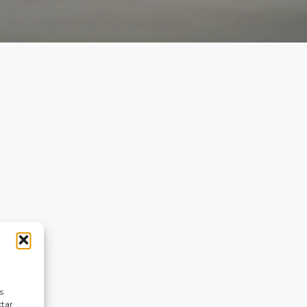
s
ctar