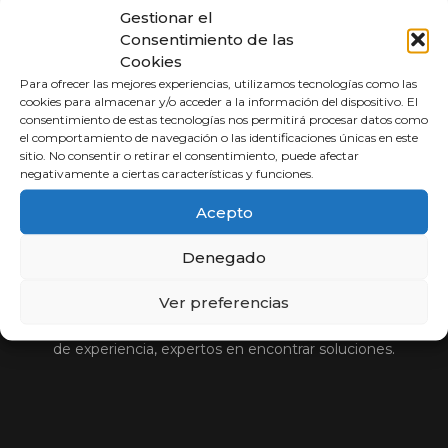
Gestionar el
Consentimiento de las
Cookies
Para ofrecer las mejores experiencias, utilizamos tecnologías como las
cookies para almacenar y/o acceder a la información del dispositivo. El
consentimiento de estas tecnologías nos permitirá procesar datos como
el comportamiento de navegación o las identificaciones únicas en este
sitio. No consentir o retirar el consentimiento, puede afectar
negativamente a ciertas características y funciones.
Acepto
Abogados a
Porcentaje
Denegado
Ver preferencias
Compara y elige al mejor abogado.
Si usted no cobra, nosotros tampoco. Más de 30 años
de experiencia, expertos en encontrar soluciones.