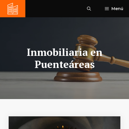
Saltar
Menú
al
contenido
Inmobiliaria en
Puenteáreas