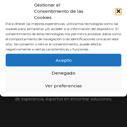
Gestionar el
Consentimiento de las
Cookies
Para ofrecer las mejores experiencias, utilizamos tecnologías como las
cookies para almacenar y/o acceder a la información del dispositivo. El
consentimiento de estas tecnologías nos permitirá procesar datos como
el comportamiento de navegación o las identificaciones únicas en este
sitio. No consentir o retirar el consentimiento, puede afectar
negativamente a ciertas características y funciones.
Acepto
Abogados a
Porcentaje
Denegado
Ver preferencias
Compara y elige al mejor abogado.
Si usted no cobra, nosotros tampoco. Más de 30 años
de experiencia, expertos en encontrar soluciones.