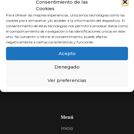
Consentimiento de las
Cookies
Para ofrecer las mejores experiencias, utilizamos tecnologías como las
cookies para almacenar y/o acceder a la información del dispositivo. El
consentimiento de estas tecnologías nos permitirá procesar datos como
el comportamiento de navegación o las identificaciones únicas en este
sitio. No consentir o retirar el consentimiento, puede afectar
negativamente a ciertas características y funciones.
Abogados a
Acepto
Porcentaje
Denegado
Compara y elige al mejor abogado.
Si usted no cobra, nosotros tampoco. Más de 30 años
Ver preferencias
de experiencia, expertos en encontrar soluciones.
Menú
Inicio