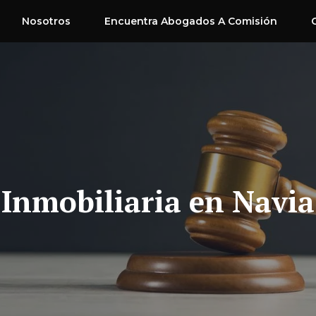
Nosotros
Encuentra Abogados A Comisión
Inmobiliaria en Navia