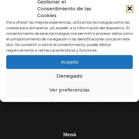
Gestionar el
Consentimiento de las
Cookies
Para ofrecer las mejores experiencias, utilizamos tecnologías como las
cookies para almacenar y/o acceder a la información del dispositivo. El
consentimiento de estas tecnologías nos permitirá procesar datos como
el comportamiento de navegación o las identificaciones únicas en este
sitio. No consentir o retirar el consentimiento, puede afectar
negativamente a ciertas características y funciones.
Abogados a
Acepto
Porcentaje
Denegado
Compara y elige al mejor abogado.
Ver preferencias
Si usted no cobra, nosotros tampoco. Más de 30 años
de experiencia, expertos en encontrar soluciones.
Menú