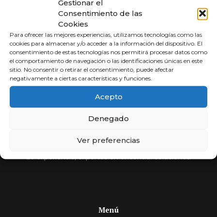
Gestionar el
Consentimiento de las
Cookies
Para ofrecer las mejores experiencias, utilizamos tecnologías como las
cookies para almacenar y/o acceder a la información del dispositivo. El
consentimiento de estas tecnologías nos permitirá procesar datos como
el comportamiento de navegación o las identificaciones únicas en este
sitio. No consentir o retirar el consentimiento, puede afectar
negativamente a ciertas características y funciones.
Abogados a
Acepto
Porcentaje
Denegado
Compara y elige al mejor abogado.
Ver preferencias
Si usted no cobra, nosotros tampoco. Más de 30 años
de experiencia, expertos en encontrar soluciones.
Menú