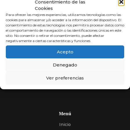
Consentimiento de las
Cookies
Para ofrecer las mejores experiencias, utilizamos tecnologías como las
cookies para almacenar y/o acceder a la información del dispositivo. El
consentimiento de estas tecnologías nos permitirá procesar datos como
el comportamiento de navegación o las identificaciones únicas en este
sitio. No consentir o retirar el consentimiento, puede afectar
negativamente a ciertas características y funciones.
Abogados a
Acepto
Porcentaje
Denegado
Compara y elige al mejor abogado.
Si usted no cobra, nosotros tampoco. Más de 30 años
Ver preferencias
de experiencia, expertos en encontrar soluciones.
Menú
Inicio