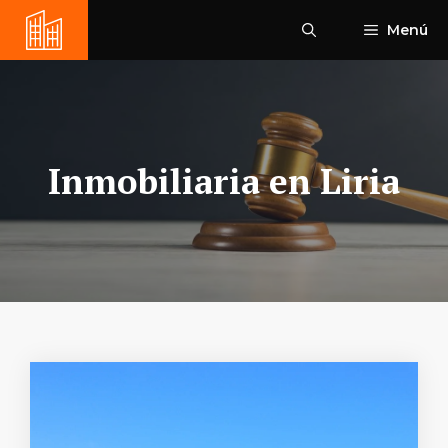
Saltar
Menú
al
contenido
Inmobiliaria en Liria