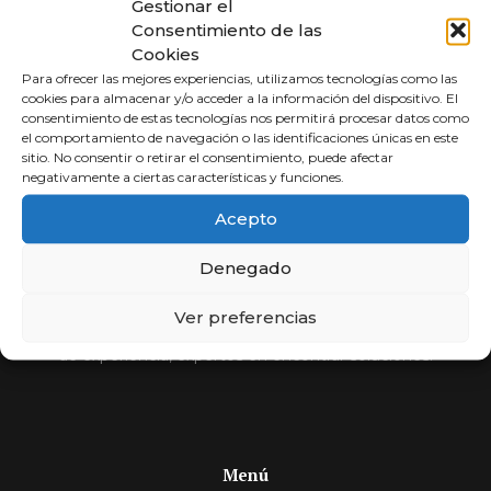
Gestionar el
Consentimiento de las
Cookies
Para ofrecer las mejores experiencias, utilizamos tecnologías como las
cookies para almacenar y/o acceder a la información del dispositivo. El
consentimiento de estas tecnologías nos permitirá procesar datos como
el comportamiento de navegación o las identificaciones únicas en este
sitio. No consentir o retirar el consentimiento, puede afectar
negativamente a ciertas características y funciones.
Abogados a
Acepto
Porcentaje
Denegado
Compara y elige al mejor abogado.
Ver preferencias
Si usted no cobra, nosotros tampoco. Más de 30 años
de experiencia, expertos en encontrar soluciones.
Menú