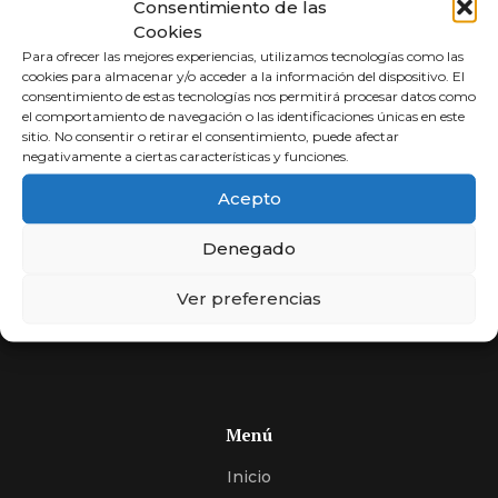
Consentimiento de las
Cookies
Para ofrecer las mejores experiencias, utilizamos tecnologías como las
cookies para almacenar y/o acceder a la información del dispositivo. El
consentimiento de estas tecnologías nos permitirá procesar datos como
el comportamiento de navegación o las identificaciones únicas en este
sitio. No consentir o retirar el consentimiento, puede afectar
negativamente a ciertas características y funciones.
Abogados a
Acepto
Porcentaje
Denegado
Compara y elige al mejor abogado.
Si usted no cobra, nosotros tampoco. Más de 30 años
Ver preferencias
de experiencia, expertos en encontrar soluciones.
Menú
Inicio