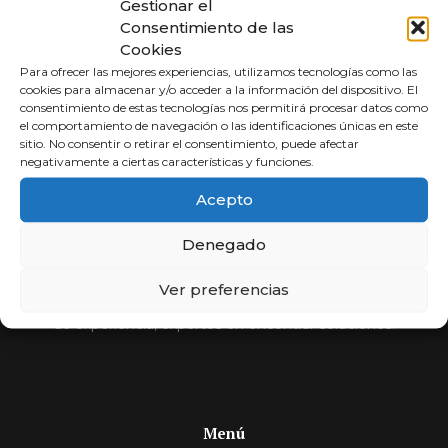
Gestionar el
Consentimiento de las
Cookies
Para ofrecer las mejores experiencias, utilizamos tecnologías como las
cookies para almacenar y/o acceder a la información del dispositivo. El
consentimiento de estas tecnologías nos permitirá procesar datos como
el comportamiento de navegación o las identificaciones únicas en este
sitio. No consentir o retirar el consentimiento, puede afectar
negativamente a ciertas características y funciones.
Abogados a
Acepto
Porcentaje
Denegado
Compara y elige al mejor abogado.
Ver preferencias
Si usted no cobra, nosotros tampoco. Más de 30 años
de experiencia, expertos en encontrar soluciones.
Menú