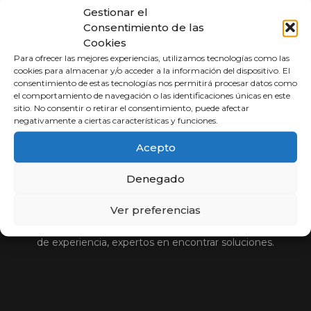
Gestionar el
Consentimiento de las
Cookies
Para ofrecer las mejores experiencias, utilizamos tecnologías como las
cookies para almacenar y/o acceder a la información del dispositivo. El
consentimiento de estas tecnologías nos permitirá procesar datos como
el comportamiento de navegación o las identificaciones únicas en este
sitio. No consentir o retirar el consentimiento, puede afectar
negativamente a ciertas características y funciones.
Acepto
Abogados a
Porcentaje
Denegado
Ver preferencias
Compara y elige al mejor abogado.
Si usted no cobra, nosotros tampoco. Más de 30 años
de experiencia, expertos en encontrar soluciones.