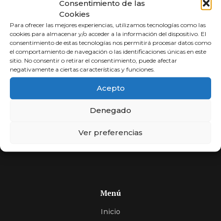
Consentimiento de las
Cookies
Para ofrecer las mejores experiencias, utilizamos tecnologías como las
cookies para almacenar y/o acceder a la información del dispositivo. El
consentimiento de estas tecnologías nos permitirá procesar datos como
el comportamiento de navegación o las identificaciones únicas en este
sitio. No consentir o retirar el consentimiento, puede afectar
negativamente a ciertas características y funciones.
Abogados a
Acepto
Porcentaje
Denegado
Compara y elige al mejor abogado.
Si usted no cobra, nosotros tampoco. Más de 30 años
Ver preferencias
de experiencia, expertos en encontrar soluciones.
Menú
Inicio