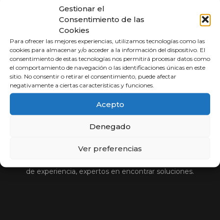
Gestionar el
Consentimiento de las
Cookies
Para ofrecer las mejores experiencias, utilizamos tecnologías como las
cookies para almacenar y/o acceder a la información del dispositivo. El
consentimiento de estas tecnologías nos permitirá procesar datos como
el comportamiento de navegación o las identificaciones únicas en este
sitio. No consentir o retirar el consentimiento, puede afectar
negativamente a ciertas características y funciones.
Acepto
Abogados a
Porcentaje
Denegado
Ver preferencias
Compara y elige al mejor abogado.
Si usted no cobra, nosotros tampoco. Más de 30 años
de experiencia, expertos en encontrar soluciones.