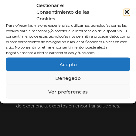
Gestionar el
Consentimiento de las
Cookies
Para ofrecer las mejores experiencias, utilizamos tecnologías como las
cookies para almacenar y/o acceder a la información del dispositivo. El
consentimiento de estas tecnologías nos permitirá procesar datos como
el comportamiento de navegación o las identificaciones únicas en este
sitio. No consentir o retirar el consentimiento, puede afectar
negativamente a ciertas características y funciones.
Acepto
Abogados a
Porcentaje
Denegado
Ver preferencias
Compara y elige al mejor abogado.
Si usted no cobra, nosotros tampoco. Más de 30 años
de experiencia, expertos en encontrar soluciones.