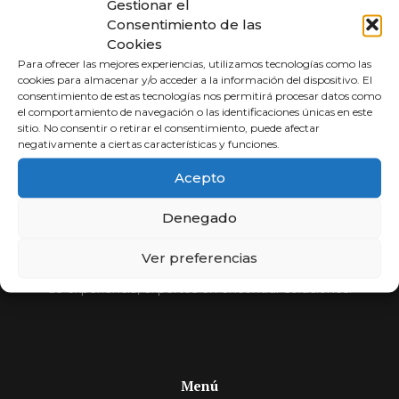
Gestionar el
Consentimiento de las
Cookies
Para ofrecer las mejores experiencias, utilizamos tecnologías como las
cookies para almacenar y/o acceder a la información del dispositivo. El
consentimiento de estas tecnologías nos permitirá procesar datos como
el comportamiento de navegación o las identificaciones únicas en este
sitio. No consentir o retirar el consentimiento, puede afectar
negativamente a ciertas características y funciones.
Abogados a
Acepto
Porcentaje
Denegado
Compara y elige al mejor abogado.
Ver preferencias
Si usted no cobra, nosotros tampoco. Más de 30 años
de experiencia, expertos en encontrar soluciones.
Menú