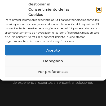
Gestionar el
Consentimiento de las
Cookies
Para ofrecer las mejores experiencias, utilizamos tecnologías como las
cookies para almacenar y/o acceder a la información del dispositivo. El
consentimiento de estas tecnologías nos permitirá procesar datos como
el comportamiento de navegación o las identificaciones únicas en este
sitio. No consentir o retirar el consentimiento, puede afectar
negativamente a ciertas características y funciones.
Acepto
Abogados a
Porcentaje
Denegado
Ver preferencias
Compara y elige al mejor abogado.
Si usted no cobra, nosotros tampoco. Más de 30 años
de experiencia, expertos en encontrar soluciones.