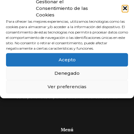
Gestionar el
Consentimiento de las
Cookies
Para ofrecer las mejores experiencias, utilizamos tecnologías como las
cookies para almacenar y/o acceder a la información del dispositivo. El
consentimiento de estas tecnologías nos permitirá procesar datos como
el comportamiento de navegación o las identificaciones únicas en este
sitio. No consentir o retirar el consentimiento, puede afectar
negativamente a ciertas características y funciones.
Abogados a
Acepto
Porcentaje
Denegado
Compara y elige al mejor abogado.
Ver preferencias
Si usted no cobra, nosotros tampoco. Más de 30 años
de experiencia, expertos en encontrar soluciones.
Menú