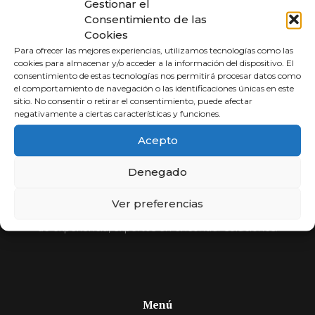
Gestionar el
Consentimiento de las
Cookies
Para ofrecer las mejores experiencias, utilizamos tecnologías como las
cookies para almacenar y/o acceder a la información del dispositivo. El
consentimiento de estas tecnologías nos permitirá procesar datos como
el comportamiento de navegación o las identificaciones únicas en este
sitio. No consentir o retirar el consentimiento, puede afectar
negativamente a ciertas características y funciones.
Abogados a
Acepto
Porcentaje
Denegado
Compara y elige al mejor abogado.
Ver preferencias
Si usted no cobra, nosotros tampoco. Más de 30 años
de experiencia, expertos en encontrar soluciones.
Menú