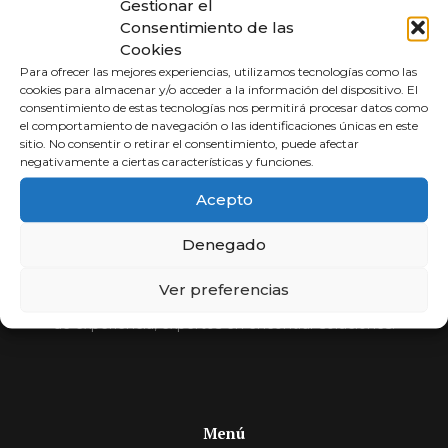
Gestionar el
Consentimiento de las
Cookies
Para ofrecer las mejores experiencias, utilizamos tecnologías como las
cookies para almacenar y/o acceder a la información del dispositivo. El
consentimiento de estas tecnologías nos permitirá procesar datos como
el comportamiento de navegación o las identificaciones únicas en este
sitio. No consentir o retirar el consentimiento, puede afectar
negativamente a ciertas características y funciones.
Abogados a
Acepto
Porcentaje
Denegado
Compara y elige al mejor abogado.
Ver preferencias
Si usted no cobra, nosotros tampoco. Más de 30 años
de experiencia, expertos en encontrar soluciones.
Menú