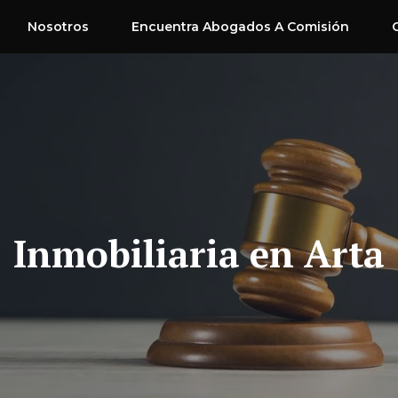
Nosotros
Encuentra Abogados A Comisión
Inmobiliaria en Arta