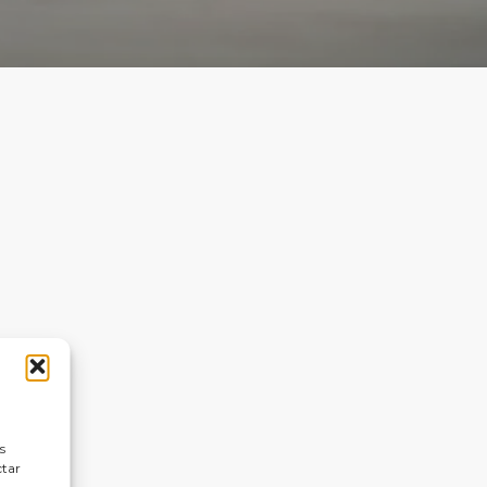
s
ctar