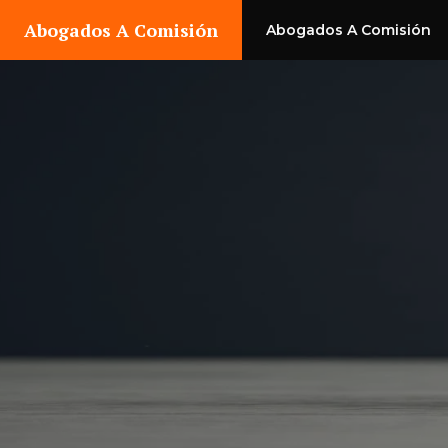
Saltar
Abogados A Comisión
Abogados A Comisión
al
contenido