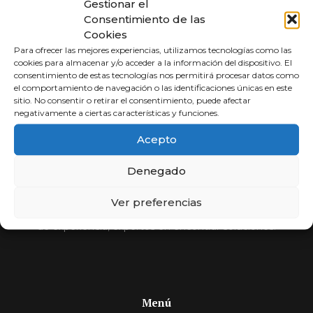
Gestionar el
Consentimiento de las
Cookies
Para ofrecer las mejores experiencias, utilizamos tecnologías como las
cookies para almacenar y/o acceder a la información del dispositivo. El
consentimiento de estas tecnologías nos permitirá procesar datos como
el comportamiento de navegación o las identificaciones únicas en este
sitio. No consentir o retirar el consentimiento, puede afectar
negativamente a ciertas características y funciones.
Abogados a
Acepto
Porcentaje
Denegado
Compara y elige al mejor abogado.
Ver preferencias
Si usted no cobra, nosotros tampoco. Más de 30 años
de experiencia, expertos en encontrar soluciones.
Menú