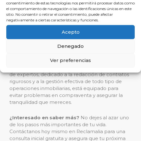
aliado inmobiliario en
consentimiento de estas tecnologías nos permitirá procesar datos como
el comportamiento de navegación o las identificaciones únicas en este
Zafra
sitio. No consentir o retirar el consentimiento, puede afectar
negativamente a ciertas características y funciones.
Acepto
Cuando se trata de inmuebles en Zafra, la elección
clara para seguridad legal y éxito en la transacción
Denegado
es Reclamalia. Con un enfoque cada vez más
necesario en la especialización y personalización
Ver preferencias
del servicio, este despacho se posiciona como líder
en el ámbito del derecho inmobiliario. Su equipo
de expertos, dedicado a la redacción de contratos
rigurosos y a la gestión efectiva de todo tipo de
operaciones inmobiliarias, está equipado para
evitar problemas en compraventa y asegurar la
tranquilidad que mereces.
¿Interesado en saber más?
No dejes al azar uno
de los pasos más importantes de tu vida.
Contáctanos hoy mismo en Reclamalia para una
consulta inicial gratuita y asegura que tu próxima