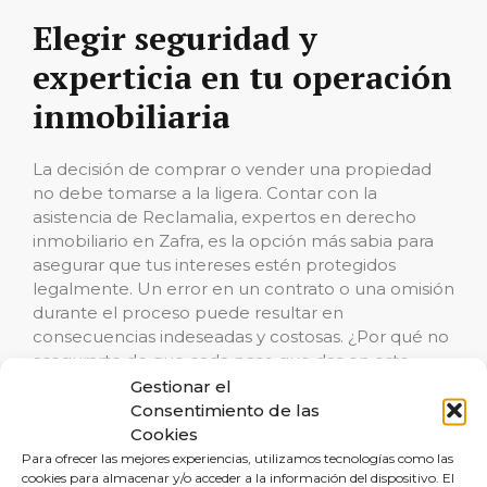
Elegir seguridad y
experticia en tu operación
inmobiliaria
La decisión de comprar o vender una propiedad
no debe tomarse a la ligera. Contar con la
asistencia de Reclamalia, expertos en derecho
inmobiliario en Zafra, es la opción más sabia para
asegurar que tus intereses estén protegidos
legalmente. Un error en un contrato o una omisión
durante el proceso puede resultar en
consecuencias indeseadas y costosas. ¿Por qué no
asegurarte de que cada paso que das en este
terreno esté guiado por la experiencia y la
Gestionar el
precisión legal?
Consentimiento de las
Cookies
Conclusión: Tu mejor
Para ofrecer las mejores experiencias, utilizamos tecnologías como las
cookies para almacenar y/o acceder a la información del dispositivo. El