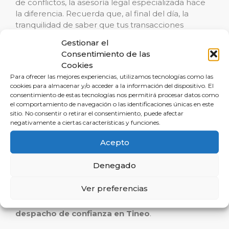
de conflictos, la asesoría legal especializada hace
la diferencia. Recuerda que, al final del día, la
tranquilidad de saber que tus transacciones
inmobiliarias están blindadas legalmente, no tiene
Gestionar el
precio.
Consentimiento de las
Cookies
Llamada a la Acción
Para ofrecer las mejores experiencias, utilizamos tecnologías como las
cookies para almacenar y/o acceder a la información del dispositivo. El
consentimiento de estas tecnologías nos permitirá procesar datos como
Si te encuentras en la búsqueda de seguridad y
el comportamiento de navegación o las identificaciones únicas en este
eficiencia en tu próxima operación inmobiliaria en
sitio. No consentir o retirar el consentimiento, puede afectar
negativamente a ciertas características y funciones.
Tineo, o si deseas prevenir cualquier riesgo
potencial en tus inversiones, contacta a
Acepto
Reclamalia. Solicita una
consulta inicial gratuita
y
descubre cómo nuestro equipo de expertos
Denegado
puede ayudarte a navegar el mercado inmobiliario
con la confianza que solo el asesoramiento legal
Ver preferencias
especializado puede ofrecer. Tu patrimonio es
valioso, protégelo con los mejores:
Reclamalia, tu
despacho de confianza en Tineo
.