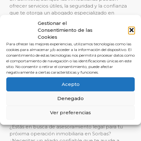
ofrecer servicios útiles, la seguridad y la confianza
que te otorga un abogado especializado en
derecho inmobiliario como Reclamalia son
Gestionar el
insustituibles. Desde la redacción de contratos de
Consentimiento de las
arrendamiento hasta el manejo de complicaciones
Cookies
en derecho civil, un abogado no solo facilita la
Para ofrecer las mejores experiencias, utilizamos tecnologías como las
transacción sino que también te protege ante
cookies para almacenar y/o acceder a la información del dispositivo. El
cualquier eventualidad en el transcurso de una
consentimiento de estas tecnologías nos permitirá procesar datos como
el comportamiento de navegación o las identificaciones únicas en este
operación inmobiliaria.
sitio. No consentir o retirar el consentimiento, puede afectar
negativamente a ciertas características y funciones.
Sorbas, con su ambiente tranquilo y atractivo para
inversores y residentes por igual, merece que sus
Acepto
operaciones inmobiliarias se manejen con el
mayor cuidado y atención al detalle. No dejes en
Denegado
manos de la casualidad lo que puedes poner bajo
la tutela de expertos.
Ver preferencias
¿Estás en busca de asesoramiento legal para tu
próxima operación inmobiliaria en Sorbas?
¿Necesitas un aliado confiable que te ayude a