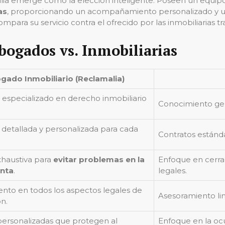
ia emerge como la elección inteligente. Poseen un equip
as
, proporcionando un acompañamiento personalizado y un
ara su servicio contra el ofrecido por las inmobiliarias tra
ogados vs. Inmobiliarias
gado Inmobiliario (Reclamalia)
especializado en derecho inmobiliario
Conocimiento gen
detallada y personalizada para cada
Contratos estánd
xhaustiva para
evitar problemas en la
Enfoque en cerrar
nta
.
legales.
nto en todos los aspectos legales de
Asesoramiento li
ón.
personalizadas que protegen al
Enfoque en la oc