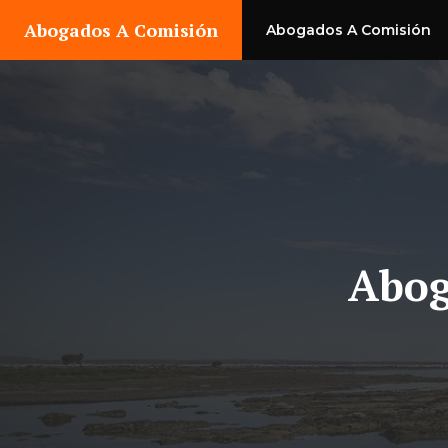
Saltar
Abogados A Comisión
Abogados A Comisión
al
contenido
Abog