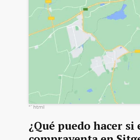
“`html
¿Qué puedo hacer si 
compraventa en Sitg