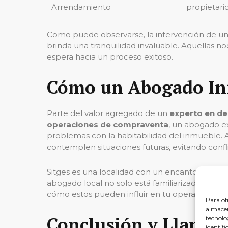
Arrendamiento
propietario 
Como puede observarse, la intervención de un 
brinda una tranquilidad invaluable. Aquellas n
espera hacia un proceso exitoso.
Cómo un Abogado Inm
Parte del valor agregado de un
experto en de
operaciones de compraventa
, un abogado ex
problemas con la habitabilidad del inmueble.
contemplen situaciones futuras, evitando confl
Sitges es una localidad con un encanto inigual
abogado local no solo está familiarizado con 
cómo estos pueden influir en tu operación inmo
Para of
almacen
Conclusión y Llamado
tecnolo
identifi