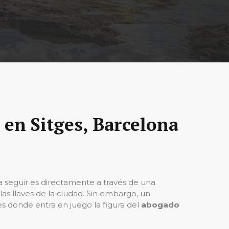
en Sitges, Barcelona
 seguir es directamente a través de una
as llaves de la ciudad. Sin embargo, un
 es donde entra en juego la figura del
abogado