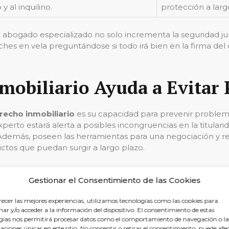
y al inquilino.
protección a larg
abogado especializado no solo incrementa la seguridad jur
oches en vela preguntándose si todo irá bien en la firma de
obiliario Ayuda a Evitar
recho inmobiliario
es su capacidad para prevenir problema
perto estará alerta a posibles incongruencias en la titulari
 Además, poseen las herramientas para una negociación y 
ictos que puedan surgir a largo plazo.
able, pero con una reglamentación urbanística que debe ser
Gestionar el Consentimiento de las Cookies
esa reglamentación, sino que tiene un conocimiento actuali
biliaria.
recer las mejores experiencias, utilizamos tecnologías como las cookies para
ar y/o acceder a la información del dispositivo. El consentimiento de estas
 a la Acción
gías nos permitirá procesar datos como el comportamiento de navegación o la
caciones únicas en este sitio. No consentir o retirar el consentimiento, puede afe