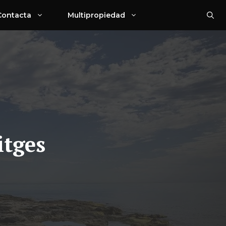
Contacta
Multipropiedad
itges