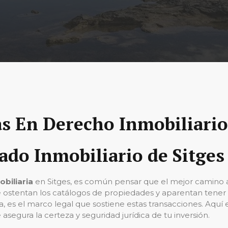
s En Derecho Inmobiliario 
ado Inmobiliario de Sitges
biliaria
en Sitges, es común pensar que el mejor camino a
e ostentan los catálogos de propiedades y aparentan tener l
ia, es el marco legal que sostiene estas transacciones. Aquí
 asegura la certeza y seguridad jurídica de tu inversión.