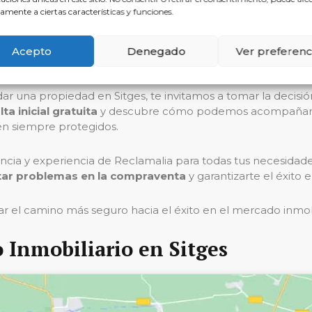
amente a ciertas características y funciones.
n inmobiliaria en Sitges, con sus particularidades legales y 
ia ofrece esa necesaria mezcla de experiencia, conocimien
Acepto
Denegado
Ver preferenc
 una propiedad en Sitges, te invitamos a tomar la decisión 
ta inicial gratuita
y descubre cómo podemos acompañarte 
én siempre protegidos.
encia y experiencia de Reclamalia para todas tus necesidade
tar problemas en la compraventa
y garantizarte el éxito 
ar el camino más seguro hacia el éxito en el mercado inmobi
 Inmobiliario en Sitges