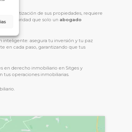
la alta cotización de sus propiedades, requiere
to y seguridad que solo un
abogado
ias
inteligente: asegura tu inversión y tu paz
en cada paso, garantizando que tus
s en derecho inmobiliario en Sitges y
en tus operaciones inmobiliarias.
liario.