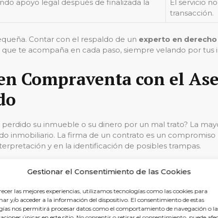
do apoyo legal después de finalizada la
El servicio 
transacción.
pequeña. Contar con el respaldo de un
experto en derecho 
co que te acompaña en cada paso, siempre velando por tus i
en Compraventa con el As
do
a perdido su inmueble o su dinero por un mal trato? La ma
o inmobiliario. La firma de un contrato es un compromiso le
nterpretación y en la identificación de posibles trampas.
u de Guixols, las operaciones inmobiliarias requieren un co
Gestionar el Consentimiento de las Cookies
la evaluación de la propiedad, pasando por la negociación d
clamalia es tu bastión contra cualquier posible continge
recer las mejores experiencias, utilizamos tecnologías como las cookies para
ar y/o acceder a la información del dispositivo. El consentimiento de estas
gías nos permitirá procesar datos como el comportamiento de navegación o la
caciones únicas en este sitio. No consentir o retirar el consentimiento, puede afe