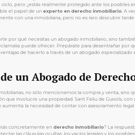
 un ciclo, pero ¿estás realmente protegido ante los posible
able el papel de un
experto en derecho inmobiliario
. A v
amente con una inmobiliaria, pero no es raro descubrir tar
arte por qué necesitas un abogado inmobiliario, sino tambi
eclamalia puede ofrecer. Prepárate para desentrañar por q
y ventajas de hacerlo a través de un abogado especializado
 de un Abogado de Derecho
mobiliarias, no sólo mencionamos la compra y venta, sino 
ión que involucre una propiedad. Sant Feliu de Guixols, con 
que aumenta la necesidad de contar con asesoramiento lega
más concretamente en
derecho inmobiliario
? La respuesta
ar las cláusulas ocultas, los vacíos legales y los posible