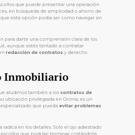
s escollos que puede presentar una operación
eces, en búsqueda de simplicidad o ahorro de
de que esta opción podía ser como navegar sin
én para darte una comprensión clara de los
ué, aunque estés tentado a contratar
 en
redacción de contratos
y derecho
 Inmobiliario
que aludimos también a los
contratos de
su ubicación privilegiada en Girona, es un
l especializado que pueda
evitar problemas
 radica en los detalles. Solo el ojo adiestrado
s escollos que podrían terminar costándote