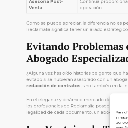
Asesoría Post-
Continúa proporcionan
Venta
operación.
Como se puede apreciar, la diferencia no es 
Reclamalia significa tener un aliado estratégi
Evitando Problemas 
Abogado Especializa
¿Alguna vez has oído historias de gente que h
evitado si se hubieran asesorado con un abogad
redacción de contratos
, sino también en la i
En el elegante y dinámico mercado de Sant Feli
los profesionales de Reclamalia poseen. Desde 
legalidad de cada documento, un abogado de Re
Para of
almacen
tecnolo
identifi