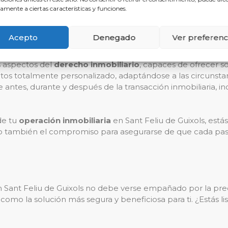
ajar con Reclamalia en Sant
amente a ciertas características y funciones.
 conjunto de ventajas que hacen evidente la superioridad de
Acepto
Denegado
Ver preferenc
Feliu de Guixols con conocimientos específicos de su área d
s aspectos del
derecho inmobiliario
, capaces de ofrecer so
atos totalmente personalizado, adaptándose a las circunstan
 antes, durante y después de la transacción inmobiliaria, i
de tu
operación inmobiliaria
en Sant Feliu de Guixols, est
ino también el compromiso para asegurarse de que cada paso
 Sant Feliu de Guixols no debe verse empañado por la preo
como la solución más segura y beneficiosa para ti. ¿Estás li