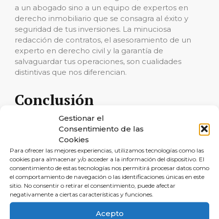
a un abogado sino a un equipo de expertos en
derecho inmobiliario que se consagra al éxito y
seguridad de tus inversiones. La minuciosa
redacción de contratos, el asesoramiento de un
experto en derecho civil y la garantía de
salvaguardar tus operaciones, son cualidades
distintivas que nos diferencian.
Conclusión
Gestionar el
Contratar a un abogado inmobiliario en lugar de
Consentimiento de las
acudir directamente a una inmobiliaria en Ramales
Cookies
de la Victoria es una decisión inteligente que
Para ofrecer las mejores experiencias, utilizamos tecnologías como las
refuerza la seguridad y potencia el beneficio en
cookies para almacenar y/o acceder a la información del dispositivo. El
cualquier tipo de operación inmobiliaria.
consentimiento de estas tecnologías nos permitirá procesar datos como
Reclamalia, con su experticia en derecho
el comportamiento de navegación o las identificaciones únicas en este
sitio. No consentir o retirar el consentimiento, puede afectar
inmobiliario, te brinda una asesoría integral que es
negativamente a ciertas características y funciones.
indispensable para prosperar en el mercado
inmobiliario actual.
Acepto