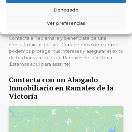
Llamada a la acción
Denegado
Ver preferencias
¿Deseas maximizar la seguridad y el retorno de
inversión en tu próxima operación inmobiliaria?
Contacta a Reclamalia y benefíciate de una
consulta inicial gratuita. Conoce más sobre cómo
podemos proteger tus intereses y asegurar el éxito
de tus transacciones en Ramales de la Victoria.
¡Estamos aquí para asistirte!
Contacta con un Abogado
Inmobiliario en Ramales de la
Victoria