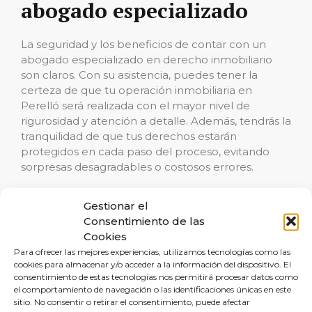
abogado especializado
La seguridad y los beneficios de contar con un
abogado especializado en derecho inmobiliario
son claros. Con su asistencia, puedes tener la
certeza de que tu operación inmobiliaria en
Perelló será realizada con el mayor nivel de
rigurosidad y atención a detalle. Además, tendrás la
tranquilidad de que tus derechos estarán
protegidos en cada paso del proceso, evitando
sorpresas desagradables o costosos errores.
Un abogado especializado, como los profesionales
Gestionar el
de Reclamalia, no sólo mira la letra pequeña sino
Consentimiento de las
que anticipa escenarios, identifica posibles riesgos
Cookies
y te guía hacia las decisiones más prudentes y
Para ofrecer las mejores experiencias, utilizamos tecnologías como las
acertadas.
cookies para almacenar y/o acceder a la información del dispositivo. El
consentimiento de estas tecnologías nos permitirá procesar datos como
el comportamiento de navegación o las identificaciones únicas en este
Conclusión e invitación
sitio. No consentir o retirar el consentimiento, puede afectar