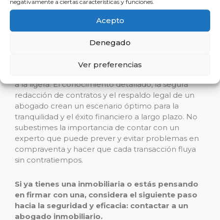
negativamente a ciertas características y funciones.
para contactar a
Acepto
Reclamalia
Denegado
La elección entre una inmobiliaria y un abogado
experto en derecho inmobiliario y civil para una
Ver preferencias
operación inmobiliaria en Perelló no debe tomarse
a la ligera. El conocimiento detallado, la segura
redacción de contratos y el respaldo legal de un
abogado crean un escenario óptimo para la
tranquilidad y el éxito financiero a largo plazo. No
subestimes la importancia de contar con un
experto que puede prever y evitar problemas en
compraventa y hacer que cada transacción fluya
sin contratiempos.
Si ya tienes una inmobiliaria o estás pensando
en firmar con una, considera el siguiente paso
hacia la seguridad y eficacia: contactar a un
abogado inmobiliario.