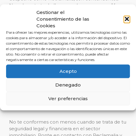
No solo se trata de llevar a cabo una
operación
inmobiliaria
Gestionar el
; es cuestión de hacerlo con el
conocimiento, la protección y la eficacia que solo
Consentimiento de las
un experto en la materia puede proporcionarte.
Cookies
No arriesgues tus inversiones y la seguridad de tus
Para ofrecer las mejores experiencias, utilizamos tecnologías como las
cookies para almacenar y/o acceder a la información del dispositivo. El
contratos, opta por la asesoría que marcará la
consentimiento de estas tecnologías nos permitirá procesar datos como
diferencia en tus proyectos inmobiliarios.
el comportamiento de navegación o las identificaciones únicas en este
sitio. No consentir o retirar el consentimiento, puede afectar
negativamente a ciertas características y funciones.
Desde la meticulosa
redacción de contratos
hasta la asistencia en la más compleja de las
Acepto
negociaciones, Reclamalia se erige como tu socio
de confianza en Oropesa. Los expertos de este
Denegado
despacho se dedican a
evitar problemas en
compraventas
y en cualquier tipo de
operación
Ver preferencias
inmobiliaria
con el respaldo del más sólido
conocimiento en derecho inmobiliario.
No te conformes con menos cuando se trata de tu
seguridad legal y financiera en el sector
inmobiliario. Ponte en contacto con Reclamalia y