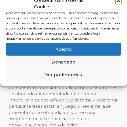
Consentimiento de las
expertos en derecho inmobiliario, con su
Cookies
impecable capacidad en la redacción de contratos
Para ofrecer las mejores experiencias, utilizamos tecnologías como las
y resolución de disputas, te guíen hacia una
cookies para almacenar y/o acceder a la información del dispositivo. El
transacción segura y beneficiosa. Llama hoy mismo
consentimiento de estas tecnologías nos permitirá procesar datos como
a Reclamalia para más información y recibe el
el comportamiento de navegación o las identificaciones únicas en este
asesoramiento legal que mereces.
sitio. No consentir o retirar el consentimiento, puede afectar
negativamente a ciertas características y funciones.
Conclusión
Acepto
Denegado
En resumen, mientras que las inmobiliarias pueden
parecer una opción directa y conveniente, la
Ver preferencias
realidad legal y financiera de una operación
inmobiliaria en Montánchez demanda la
perspectiva y atención detallada que únicamente
un abogado experimentado en derecho
inmobiliario puede ofrecer. La defensa y la garantía
de tus intereses están en juego, y Reclamalia se
presenta como el candidato idóneo para
asegurarte una experiencia exenta de
preocupaciones y llena de éxito.