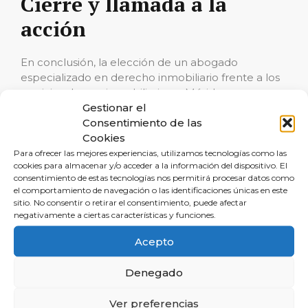
Cierre y llamada a la
acción
En conclusión, la elección de un abogado
especializado en derecho inmobiliario frente a los
servicios de una inmobiliaria en Mérida es una
decisión sustentada en seguridad, profundidad
Gestionar el
legal y prevención de contingencias. Reclamalia se
Consentimiento de las
erige como tu mejor cómplice en esta travesía,
Cookies
con un equipo dispuesto a escucharte, orientarte y
Para ofrecer las mejores experiencias, utilizamos tecnologías como las
cookies para almacenar y/o acceder a la información del dispositivo. El
llevar adelante esa operación inmobiliaria que
consentimiento de estas tecnologías nos permitirá procesar datos como
cambiará tu vida. No dejes tu inversión y futuro al
el comportamiento de navegación o las identificaciones únicas en este
azar; invierte en la calidad y protección legal que
sitio. No consentir o retirar el consentimiento, puede afectar
solo Reclamalia puede ofrecerte.
negativamente a ciertas características y funciones.
Acepto
Te invitamos a contactar a Reclamalia para una
consulta inicial gratuita
o para obtener más
Denegado
información acerca de cómo podemos ayudarte a
garantizar el éxito de tu próxima operación
Ver preferencias
inmobiliaria. No esperes más para asegurar tus