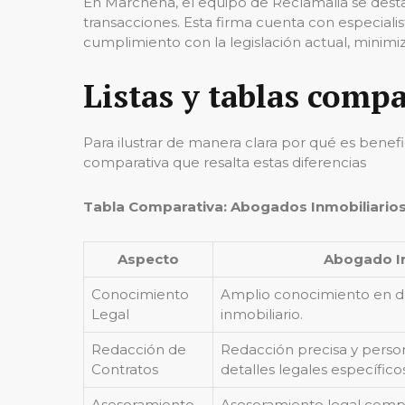
En Marchena, el equipo de Reclamalia se des
transacciones. Esta firma cuenta con especiali
cumplimiento con la legislación actual, minimiza
Listas y tablas comp
Para ilustrar de manera clara por qué es bene
comparativa que resalta estas diferencias
Tabla Comparativa: Abogados Inmobiliarios 
Aspecto
Abogado In
Conocimiento
Amplio conocimiento en de
Legal
inmobiliario.
Redacción de
Redacción precisa y perso
Contratos
detalles legales específicos
Asesoramiento
Asesoramiento legal compl