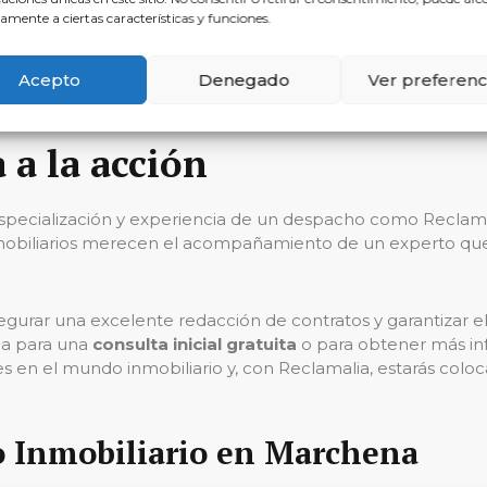
amente a ciertas características y funciones.
s que abarcan desde el asesoramiento en materia de derecho
cho más allá de una simple transacción. Con Reclamalia, 
Acepto
Denegado
Ver preferenc
 proceso.
 a la acción
 especialización y experiencia de un despacho como Reclamal
inmobiliarios merecen el acompañamiento de un experto que 
rar una excelente redacción de contratos y garantizar el é
ia para una
consulta inicial gratuita
o para obtener más inf
es en el mundo inmobiliario y, con Reclamalia, estarás col
o Inmobiliario en Marchena