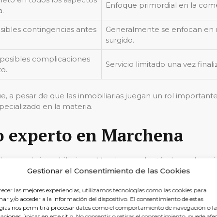
Enfoque primordial en la comer
a.
osibles contingencias antes
Generalmente se enfocan en r
surgido.
 posibles complicaciones
Servicio limitado una vez final
o.
a pesar de que las inmobiliarias juegan un rol importante
pecializado en la materia.
do experto en Marchena
l mercado inmobiliario en Marchena, adaptándose a las mi
oria y cultura como Marchena, es esencial un equipo que co
Gestionar el Consentimiento de las Cookies
en.
recer las mejores experiencias, utilizamos tecnologías como las cookies para
ar y/o acceder a la información del dispositivo. El consentimiento de estas
 supone contar con un verdadero equipo de
expertos en d
gías nos permitirá procesar datos como el comportamiento de navegación o la
e operaciones inmobiliarias
se realice conforme a la ley y
caciones únicas en este sitio. No consentir o retirar el consentimiento, puede afe