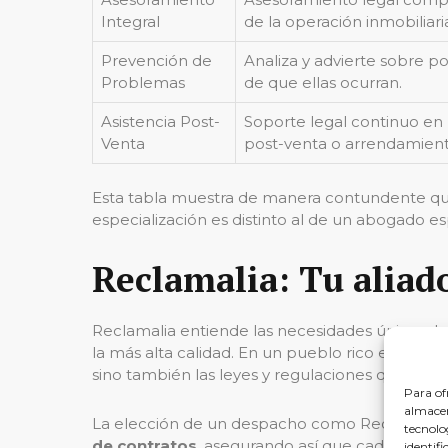
Integral
de la operación inmobiliari
Prevención de
Analiza y advierte sobre p
Problemas
de que ellas ocurran.
Asistencia Post-
Soporte legal continuo en
Venta
post-venta o arrendamient
Esta tabla muestra de manera contundente que, 
especialización es distinto al de un abogado es
Reclamalia: Tu alia
Reclamalia entiende las necesidades únicas de
la más alta calidad. En un pueblo rico en hist
sino también las leyes y regulaciones que lo rig
Para of
almacen
La elección de un despacho como Reclamalia
tecnolo
de contratos
, asegurando así que cada
tipo d
identifi