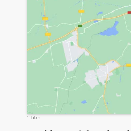
“`html