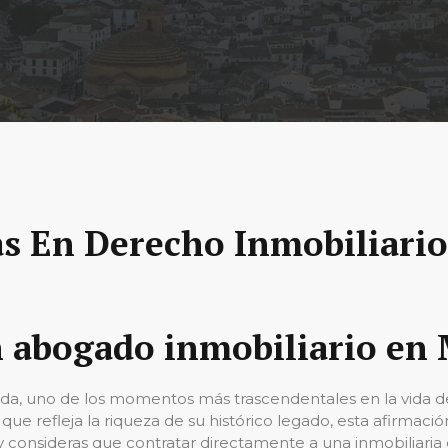
as En Derecho Inmobiliario
n abogado inmobiliario en
uda, uno de los momentos más trascendentales en la vida 
ue refleja la riqueza de su histórico legado, esta afirmació
y consideras que contratar directamente a una inmobiliaria e