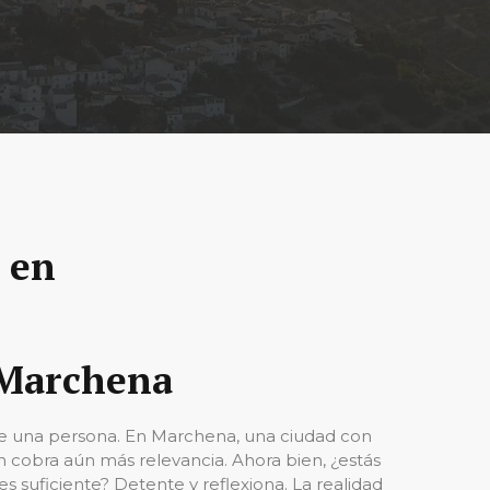
 en
 Marchena
de una persona. En Marchena, una ciudad con
n cobra aún más relevancia. Ahora bien, ¿estás
s suficiente? Detente y reflexiona. La realidad