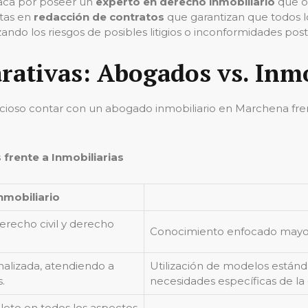
taca por poseer un
experto en derecho inmobiliario
que o
stas en
redacción de contratos
que garantizan que todos 
ndo los riesgos de posibles litigios o inconformidades poste
arativas: Abogados vs. Inmo
ficioso contar con un abogado inmobiliario en Marchena fre
frente a Inmobiliarias
mobiliario
recho civil y derecho
Conocimiento enfocado mayorm
nalizada, atendiendo a
Utilización de modelos estánd
.
necesidades específicas de la
eto en todos los aspectos