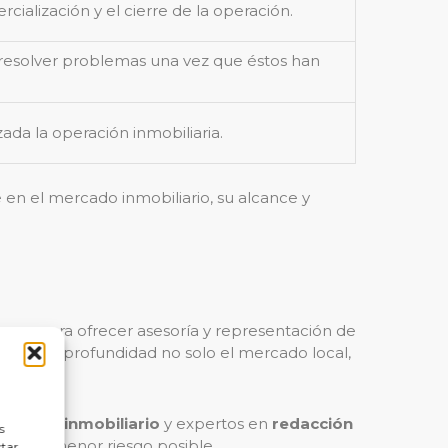
cialización y el cierre de la operación.
esolver problemas una vez que éstos han
izada la operación inmobiliaria.
 en el mercado inmobiliario, su alcance y
smas para ofrecer asesoría y representación de
nozca en profundidad no solo el mercado local,
erecho inmobiliario
y expertos en
redacción
s
 con el menor riesgo posible.
ctar