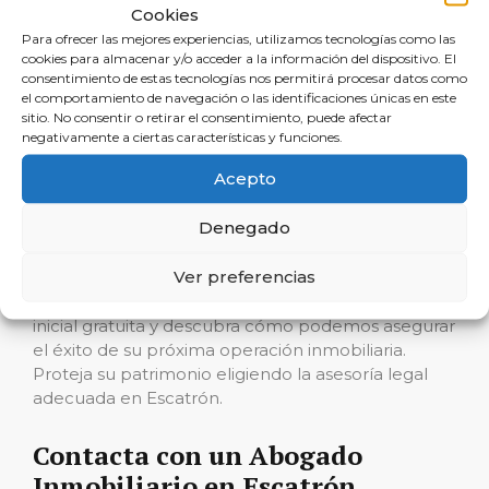
operación exitosa y una que culmine en
Cookies
frustraciones y pérdidas económicas. La asesoría
Para ofrecer las mejores experiencias, utilizamos tecnologías como las
de Reclamalia, con su enfoque experto en
cookies para almacenar y/o acceder a la información del dispositivo. El
consentimiento de estas tecnologías nos permitirá procesar datos como
derecho inmobiliario y en la redacción de
el comportamiento de navegación o las identificaciones únicas en este
contratos, es su mejor apuesta para garantizar una
sitio. No consentir o retirar el consentimiento, puede afectar
experiencia sin contratiempos. Si quiere realizar
negativamente a ciertas características y funciones.
una operación inmobiliaria segura y evitar
problemas en la compraventa, tome el primer
Acepto
paso hacia la tranquilidad.
Denegado
No deje que su inversión inmobiliaria se vea
Ver preferencias
amenazada por la falta de asesoría experta.
Contáctenos hoy en Reclamalia para una consulta
inicial gratuita y descubra cómo podemos asegurar
el éxito de su próxima operación inmobiliaria.
Proteja su patrimonio eligiendo la asesoría legal
adecuada en Escatrón.
Contacta con un Abogado
Inmobiliario en Escatrón