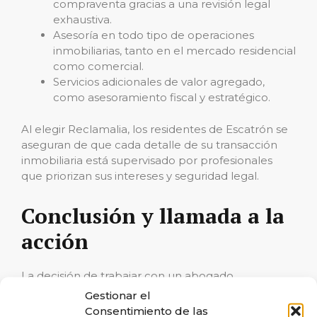
compraventa gracias a una revisión legal
exhaustiva.
Asesoría en todo tipo de operaciones
inmobiliarias, tanto en el mercado residencial
como comercial.
Servicios adicionales de valor agregado,
como asesoramiento fiscal y estratégico.
Al elegir Reclamalia, los residentes de Escatrón se
aseguran de que cada detalle de su transacción
inmobiliaria está supervisado por profesionales
que priorizan sus intereses y seguridad legal.
Conclusión y llamada a la
acción
La decisión de trabajar con un abogado
inmobiliario en Escatrón en lugar de limitarse a una
Gestionar el
inmobiliaria puede marcar la diferencia entre una
Consentimiento de las