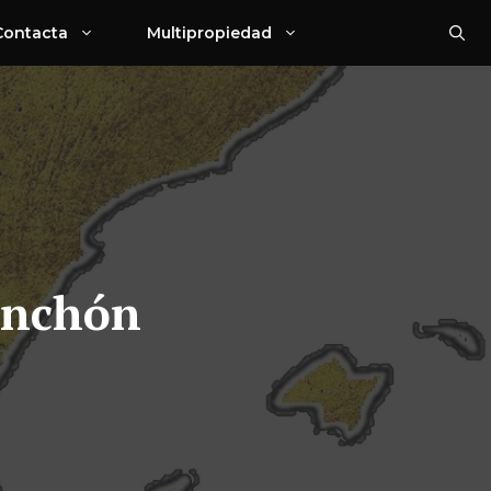
Contacta
Multipropiedad
hinchón