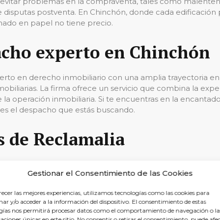
a evitar problemas en la compraventa, tales como malentend
de disputas postventa. En Chinchón, donde cada edificación p
ado en papel no tiene precio.
acho experto en Chinchón
o en derecho inmobiliario con una amplia trayectoria en l
biliarias. La firma ofrece un servicio que combina la experi
 la operación inmobiliaria. Si te encuentras en la encanta
ia es el despacho que estás buscando.
s de Reclamalia
róxima operación inmobiliaria en Chinchón, obtendrás:
Gestionar el Consentimiento de las Cookies
ón minuciosa de cada documento y situación legal de la prop
recer las mejores experiencias, utilizamos tecnologías como las cookies para
s
: Contratos que responden a tus necesidades específicas y a
ar y/o acceder a la información del dispositivo. El consentimiento de estas
edicado a asegurar que tus derechos estén siempre salvag
gías nos permitirá procesar datos como el comportamiento de navegación o la
caciones únicas en este sitio. No consentir o retirar el consentimiento, puede afe