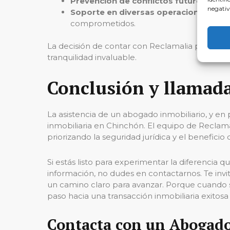
Prevención de conflictos futuros
: Estr
negativ
Soporte en diversas operaciones
: Sea
comprometidos.
La decisión de contar con Reclamalia puede ser 
tranquilidad invaluable.
Conclusión y llamada
La asistencia de un abogado inmobiliario, y en
inmobiliaria en Chinchón. El equipo de Reclama
priorizando la seguridad jurídica y el beneficio 
Si estás listo para experimentar la diferenci
información, no dudes en contactarnos. Te invi
un camino claro para avanzar. Porque cuando se
paso hacia una transacción inmobiliaria exitosa
Contacta con un Abogad