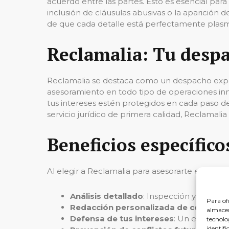
acuerdo entre las partes. Esto es esencial par
inclusión de cláusulas abusivas o la aparición 
de que cada detalle está perfectamente plasm
Reclamalia: Tu desp
Reclamalia se destaca como un despacho expert
asesoramiento en todo tipo de operaciones inmo
tus intereses estén protegidos en cada paso de
servicio jurídico de primera calidad, Reclamal
Beneficios específico
Al elegir a Reclamalia para asesorarte en tu p
Análisis detallado
: Inspección y revisi
Para of
Redacción personalizada de contrato
almacen
Defensa de tus intereses
: Un equipo d
tecnolo
identifi