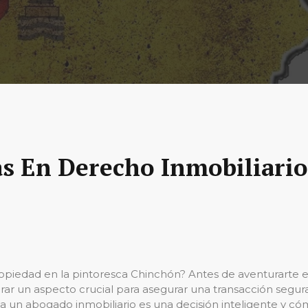
as En Derecho Inmobiliario
opiedad en la pintoresca Chinchón? Antes de aventurarte e
rar un aspecto crucial para asegurar una transacción segura 
r a un abogado inmobiliario es una decisión inteligente y 