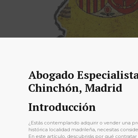
Abogado Especialist
Chinchón, Madrid
Introducción
¿Estás contemplando adquirir o vender una pr
histórica localidad madrileña, necesitas conside
En este artículo, descubrirás por qué contrata