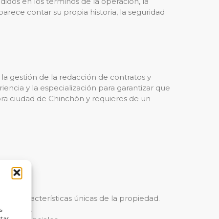
idos en los términos de la operación, la
arece contar su propia historia, la seguridad
a gestión de la redacción de contratos y
encia y la especialización para garantizar que
dora ciudad de Chinchón y requieres de un
iedad.
 las características únicas de la propiedad.
uardados.
s
ctar