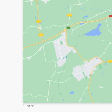
“`html