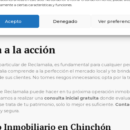
ategias legales proactivas que anticipan y previenen proble
amente a ciertas características y funciones.
 una compra, una venta o un arrendamiento, contarás con el
Acepto
Denegado
Ver preferenc
el factor determinante en el éxito de tu operación inmobili
 a la acción
 particular de Reclamalia, es fundamental para cualquier p
lia comprende a la perfección el mercado local y te brinda
de sus clientes. No tomes riesgos innecesarios; opta por la t
a que Reclamalia puede hacer en tu próxima operación inmob
tamos a realizar una
consulta inicial gratuita
donde evalua
 trata de tu patrimonio, solo lo mejor es suficiente.
Conta
 y segura.
o Inmobiliario en Chinchón