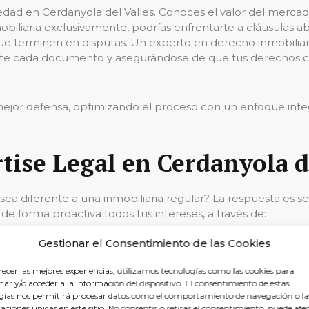
dad en Cerdanyola del Valles. Conoces el valor del mercad
mobiliaria exclusivamente, podrías enfrentarte a cláusulas ab
e terminen en disputas. Un experto en derecho inmobiliari
nte cada documento y asegurándose de que tus derechos c
mejor defensa, optimizando el proceso con un enfoque integ
tise Legal en Cerdanyola d
 diferente a una inmobiliaria regular? La respuesta es senc
de forma proactiva todos tus intereses, a través de:
Gestionar el Consentimiento de las Cookies
derecho inmobiliario.
de contratos detallados y a medida para cada cliente.
recer las mejores experiencias, utilizamos tecnologías como las cookies para
 problemas en compraventa
antes de que surjan.
ar y/o acceder a la información del dispositivo. El consentimiento de estas
esponder a todas tus preocupaciones legales.
gías nos permitirá procesar datos como el comportamiento de navegación o la
 de disputas.
caciones únicas en este sitio. No consentir o retirar el consentimiento, puede afe