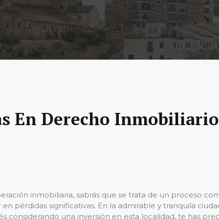
s En Derecho Inmobiliario
eración inmobiliaria, sabrás que se trata de un proceso com
r en pérdidas significativas. En la admirable y tranquila ciud
 considerando una inversión en esta localidad, te has preg