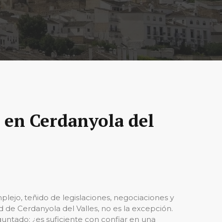
 en Cerdanyola del
plejo, teñido de legislaciones, negociaciones y
ad de Cerdanyola del Valles, no es la excepción.
untado: ¿es suficiente con confiar en una