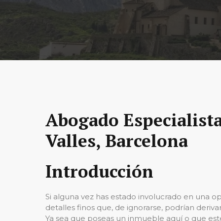
Abogado Especialista
Valles, Barcelona
Introducción
Si alguna vez has estado involucrado en una op
detalles finos que, de ignorarse, podrían deriva
Ya sea que poseas un inmueble aquí o que estés