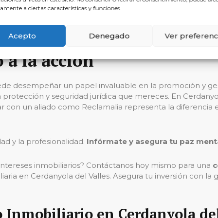
amente a ciertas características y funciones.
n su capacidad para anticiparse a los problemas, lo que per
Acepto
Denegado
Ver preferenc
 a la acción
ede desempeñar un papel invaluable en la promoción y ge
a protección y seguridad jurídica que mereces. En Cerdanyo
r con un aliado como Reclamalia representa la diferencia e
dad y la profesionalidad.
Infórmate y asegura tu paz ment
s intereses inmobiliarios? Contáctanos hoy mismo para una
c
aria en Cerdanyola del Valles. Asegura tu inversión con la 
 Inmobiliario en Cerdanyola de