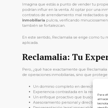
Imagina que estás a punto de vender tu propie
podrían influir en la venta. Al optar por una in
contratos de arrendamiento mal redactados qu
inmobiliaria
pulcra, verificando minuciosame
también se fortalezcan.
En este sentido, Reclamalia se erige como tu 
aplicada.
Reclamalia: Tu Exper
Pero, ¿qué hace exactamente que Reclamalia sea
de operaciones inmobiliarias, sino que protege 
Un dominio completo en derecho civil y 
Experiencia contrastada en la redacción 
Para of
Un enfoque proactivo que busca
evitar
almacen
Asesoramiento personal y directo para r
tecnolo
Representación legal impecable en caso
identifi