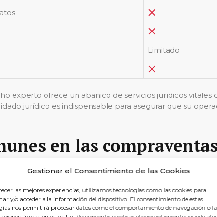
atos
Limitado
 experto ofrece un abanico de servicios jurídicos vitales q
uidado jurídico es indispensable para asegurar que su opera
munes en las compraventa
cripción del inmueble, vicios ocultos, discrepancias en la 
Gestionar el Consentimiento de las Cookies
pra o venta de una propiedad en una pesadilla. Un abogado
recer las mejores experiencias, utilizamos tecnologías como las cookies para
s marcos del derecho inmobiliario, es una pieza clave para 
ar y/o acceder a la información del dispositivo. El consentimiento de estas
gías nos permitirá procesar datos como el comportamiento de navegación o la
caciones únicas en este sitio. No consentir o retirar el consentimiento, puede afe