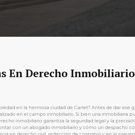
s En Derecho Inmobiliario 
edad en la hermosa ciudad de Carlet? Antes de dar ese gr
izado en el campo inmobiliario. Si bien una inmobiliaria p
recho inmobiliario garantiza la seguridad legal y la precisi
l contar con un abogado inmobiliario y cómo un despacho 
ricia en derecho civil, redacción de contratos y en la pre