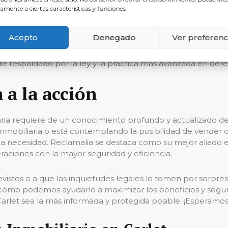
lamalia por usted
amente a ciertas características y funciones.
Acepto
Denegado
Ver preferenc
ntes es nuestra insignia. Nuestra experiencia y especializa
de máxima calidad y con garantías de éxito. Tratamos cada 
 respaldado por la ley y la práctica más avanzada en derec
 a la acción
ria requiere de un conocimiento profundo y actualizado del 
obiliaria o está contemplando la posibilidad de vender o a
una necesidad. Reclamalia se destaca como su mejor aliado 
raciones con la mayor seguridad y eficiencia.
istos o a que las inquietudes legales lo tomen por sorpre
a cómo podemos ayudarlo a maximizar los beneficios y seguri
arlet sea la más informada y protegida posible. ¡Esperamos