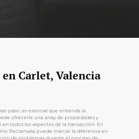
en Carlet, Valencia
an paso, es esencial que entienda la
uede ofrecerle una array de propiedades y
ón en todos los aspectos de la transacción. En
como Reclamalia puede marcar la diferencia en
vención de problemas durante el proceso de