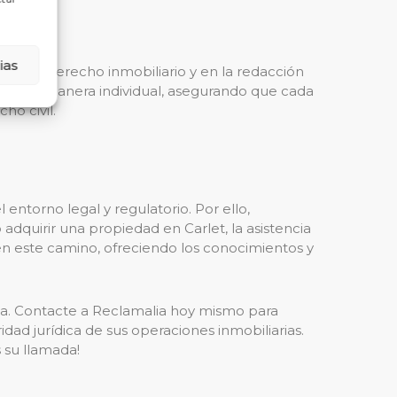
ias
ción en derecho inmobiliario y en la redacción
caso de manera individual, asegurando que cada
ho civil.
entorno legal y regulatorio. Por ello,
dquirir una propiedad en Carlet, la asistencia
en este camino, ofreciendo los conocimientos y
sa. Contacte a Reclamalia hoy mismo para
dad jurídica de sus operaciones inmobiliarias.
 su llamada!