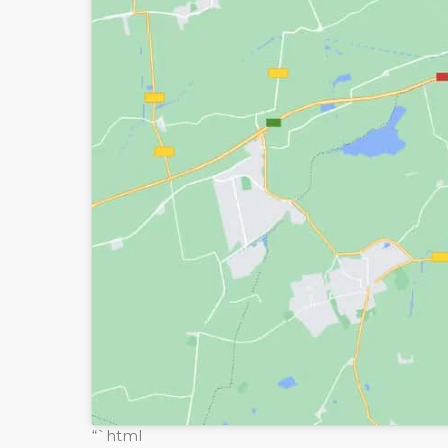
“`html