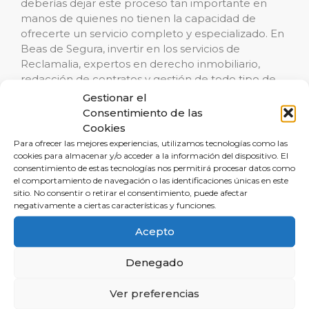
deberías dejar este proceso tan importante en
manos de quienes no tienen la capacidad de
ofrecerte un servicio completo y especializado. En
Beas de Segura, invertir en los servicios de
Reclamalia, expertos en derecho inmobiliario,
redacción de contratos y gestión de todo tipo de
operaciones inmobiliarias, significa garantizar una
Gestionar el
transacción segura, protegida legalmente y
Consentimiento de las
adaptada a tus intereses personales. ¿Por qué
Cookies
correr riesgos innecesarios con una de las
Para ofrecer las mejores experiencias, utilizamos tecnologías como las
decisiones más importantes de tu vida?
cookies para almacenar y/o acceder a la información del dispositivo. El
consentimiento de estas tecnologías nos permitirá procesar datos como
el comportamiento de navegación o las identificaciones únicas en este
Te invitamos a contactar a Reclamalia para una
sitio. No consentir o retirar el consentimiento, puede afectar
consulta inicial gratuita. Expertos en derecho civil y
negativamente a ciertas características y funciones.
derecho inmobiliario estarán disponibles para
Acepto
asesorarte y garantizar que tu próxima operación
inmobiliaria en Beas de Segura sea un éxito
Denegado
absoluto. Protege tu patrimonio, asegura tu
tranquilidad y maximiza tus beneficios. ¡El mejor
Ver preferencias
respaldo legal está a tu alcance!