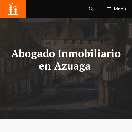
Saltar
Menú
al
contenido
Abogado Inmobiliario
en Azuaga