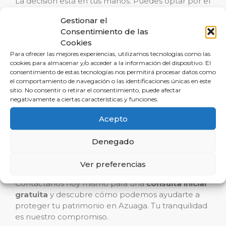
La decisión está en tus manos. Puedes optar por el
camino tradicional de una inmobiliaria, con sus
Gestionar el
limitaciones y riesgos, o elegir la vía de la seguridad
Consentimiento de las
y de la personalización que solo un abogado
Cookies
especializado en derecho inmobiliario puede
Para ofrecer las mejores experiencias, utilizamos tecnologías como las
ofrecer. Reclamalia, en Azuaga, es tu mejor opción
cookies para almacenar y/o acceder a la información del dispositivo. El
para asegurar que tu inversión inmobiliaria sea
consentimiento de estas tecnologías nos permitirá procesar datos como
sólida, rentable y libre de sorpresas desagradables.
el comportamiento de navegación o las identificaciones únicas en este
sitio. No consentir o retirar el consentimiento, puede afectar
negativamente a ciertas características y funciones.
Si estás por realizar una
operación inmobiliaria
o
si ya estás en medio de una, no dejes que los
Acepto
problemas y las inseguridades jurídicas empañen
tu experiencia.
Evitar problemas en
Denegado
compraventa
y obtener la tranquilidad que
mereces es posible con la guía de Reclamalia.
Ver preferencias
Contáctanos hoy mismo para una
consulta inicial
gratuita
y descubre cómo podemos ayudarte a
proteger tu patrimonio en Azuaga. Tu tranquilidad
es nuestro compromiso.