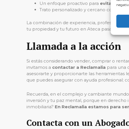
Un enfoque proactivo para
evitar prob
negativ
Trato personalizado y cercano con cada 
La combinación de experiencia, profesionalismo
tu propiedad y tu futuro en Ateca pasa por ele
Llamada a la acción
Si estás considerando vender, comprar o rentar
invitamos a
contactar a Reclamalia
para una c
asesorarte y proporcionarte las herramientas l
que puedes asegurar con ayuda profesional; c
Recuerda, en el complejo y cambiante mundo de
inversión y tu paz mental, porque en derecho inm
inmobiliaria?
En Reclamalia estamos para ser
Contacta con un Abogado