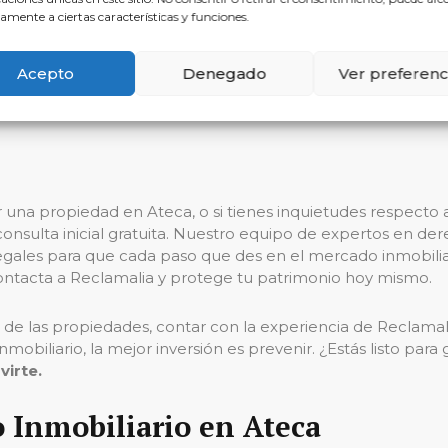
lemas en compraventa
mediante la prevención y el asesor
amente a ciertas características y funciones.
cliente asegurando que sus necesidades y expectativas no s
Acepto
Denegado
Ver preferenc
 y dedicación hace de Reclamalia la opción preferida de em
gir el acompañamiento y la asesoría legal adecuados en el 
 una propiedad en Ateca, o si tienes inquietudes respecto a
onsulta inicial gratuita. Nuestro equipo de expertos en dere
egales para que cada paso que des en el mercado inmobiliario
ontacta a Reclamalia y protege tu patrimonio hoy mismo.
 las propiedades, contar con la experiencia de Reclamalia
obiliario, la mejor inversión es prevenir. ¿Estás listo para
virte.
 Inmobiliario en Ateca