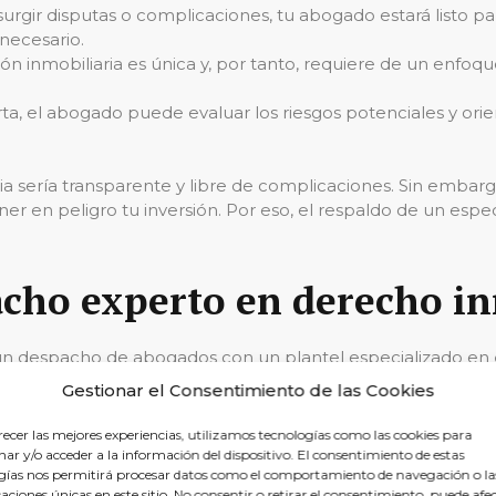
surgir disputas o complicaciones, tu abogado estará listo p
 necesario.
ón inmobiliaria es única y, por tanto, requiere de un enfoque
rta, el abogado puede evaluar los riesgos potenciales y ori
ia sería transparente y libre de complicaciones. Sin embarg
en peligro tu inversión. Por eso, el respaldo de un especial
cho experto en derecho in
, un despacho de abogados con un plantel especializado en
 Entre las varias razones para considerar a Reclamalia como
Gestionar el Consentimiento de las Cookies
iario de la región y de las particularidades del mercado e
recer las mejores experiencias, utilizamos tecnologías como las cookies para
ar y/o acceder a la información del dispositivo. El consentimiento de estas
o civil
y experiencia comprobable en
todo tipo de opera
gías nos permitirá procesar datos como el comportamiento de navegación o la
acción de contratos de arrendamiento
, compraventa y c
caciones únicas en este sitio. No consentir o retirar el consentimiento, puede afe