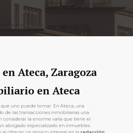
 en Ateca, Zaragoza
iliario en Ateca
al que uno puede tomar. En Ateca, una
o de las transacciones inmobiliarias una
 considerar la enorme valía que tiene el
s un abogado especializado en inmuebles
l ofrecer un servicio integral en la
redacción