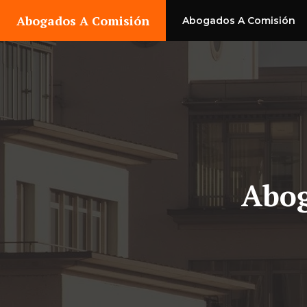
Saltar
Abogados A Comisión
Abogados A Comisión
al
contenido
Abog