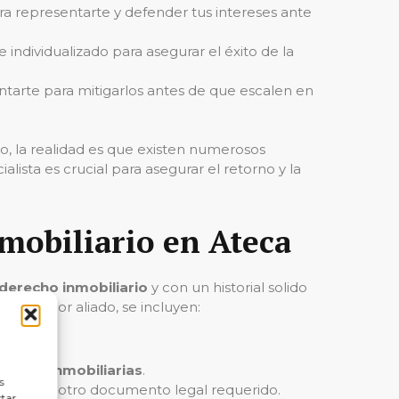
ara representarte y defender tus intereses ante
 individualizado para asegurar el éxito de la
entarte para mitigarlos antes de que escalen en
o, la realidad es que existen numerosos
ista es crucial para asegurar el retorno y la
mobiliario en Ateca
derecho inmobiliario
y con un historial solido
 tu mejor aliado, se incluyen:
n Ateca.
ciones inmobiliarias
.
s
ualquier otro documento legal requerido.
ctar