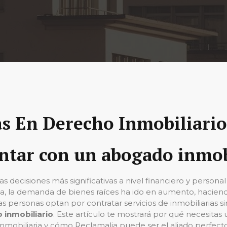
s En Derecho Inmobiliario
ntar con un abogado inmob
 decisiones más significativas a nivel financiero y person
za, la demanda de bienes raíces ha ido en aumento, haciend
ersonas optan por contratar servicios de inmobiliarias sin
 inmobiliario
. Este artículo te mostrará por qué necesita
mobiliaria y cómo Reclamalia puede ser el aliado perfecto a