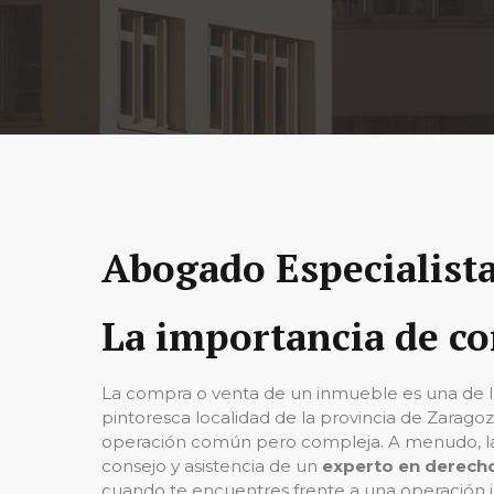
Abogado Especialista
La importancia de co
La compra o venta de un inmueble es una de las
pintoresca localidad de la provincia de Zarago
operación común pero compleja. A menudo, las p
consejo y asistencia de un
experto en derecho
cuando te encuentres frente a una operación in