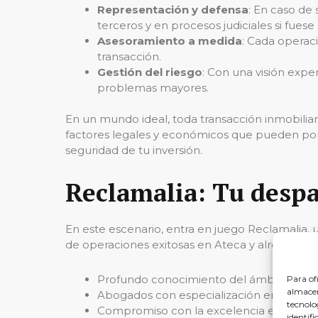
Representación y defensa
: En caso de 
terceros y en procesos judiciales si fuese
Asesoramiento a medida
: Cada operaci
transacción.
Gestión del riesgo
: Con una visión expe
problemas mayores.
En un mundo ideal, toda transacción inmobiliar
factores legales y económicos que pueden poner 
seguridad de tu inversión.
Reclamalia: Tu despa
En este escenario, entra en juego Reclamalia
de operaciones exitosas en Ateca y alrededores.
Profundo conocimiento del ámbito inmobil
Para of
almacen
Abogados con especialización en
derech
tecnolo
Compromiso con la excelencia en la
red
identifi