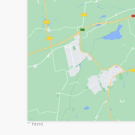
“`html