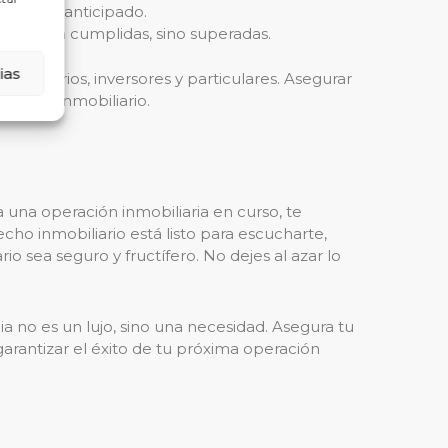
amiento anticipado.
olo sean cumplidas, sino superadas.
ias
presarios, inversores y particulares. Asegurar
ámbito inmobiliario.
 una operación inmobiliaria en curso, te
cho inmobiliario está listo para escucharte,
 sea seguro y fructífero. No dejes al azar lo
 no es un lujo, sino una necesidad. Asegura tu
 garantizar el éxito de tu próxima operación