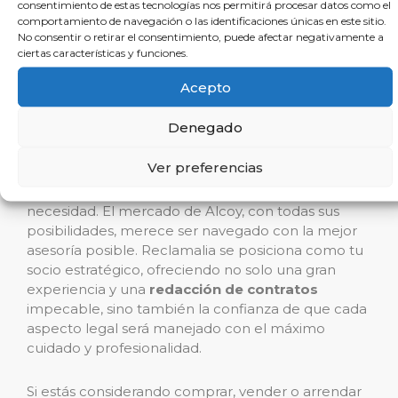
consentimiento de estas tecnologías nos permitirá procesar datos como el
e intereses.
comportamiento de navegación o las identificaciones únicas en este sitio.
No consentir o retirar el consentimiento, puede afectar negativamente a
Conclusion y llamada a la
ciertas características y funciones.
acción
Acepto
Denegado
Al tomar decisiones tan importantes como la de
comprometerse en una
operación inmobiliaria
,
Ver preferencias
la asistencia de un abogado especializado en
derecho inmobiliario no es un lujo, sino una
necesidad. El mercado de Alcoy, con todas sus
posibilidades, merece ser navegado con la mejor
asesoría posible. Reclamalia se posiciona como tu
socio estratégico, ofreciendo no solo una gran
experiencia y una
redacción de contratos
impecable, sino también la confianza de que cada
aspecto legal será manejado con el máximo
cuidado y profesionalidad.
Si estás considerando comprar, vender o arrendar