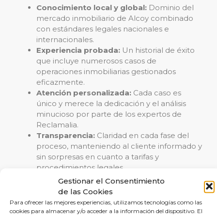
Conocimiento local y global:
Dominio del
mercado inmobiliario de Alcoy combinado
con estándares legales nacionales e
internacionales.
Experiencia probada:
Un historial de éxito
que incluye numerosos casos de
operaciones inmobiliarias gestionados
eficazmente.
Atención personalizada:
Cada caso es
único y merece la dedicación y el análisis
minucioso por parte de los expertos de
Reclamalia.
Transparencia:
Claridad en cada fase del
proceso, manteniendo al cliente informado y
sin sorpresas en cuanto a tarifas y
procedimientos legales.
Gestionar el Consentimiento
Con Reclamalia, obtienes no solo la tranquilidad de
de las Cookies
estar en buenas manos, sino también la seguridad
Para ofrecer las mejores experiencias, utilizamos tecnologías como las
de una gestión eficaz y protectora de tus derechos
cookies para almacenar y/o acceder a la información del dispositivo. El