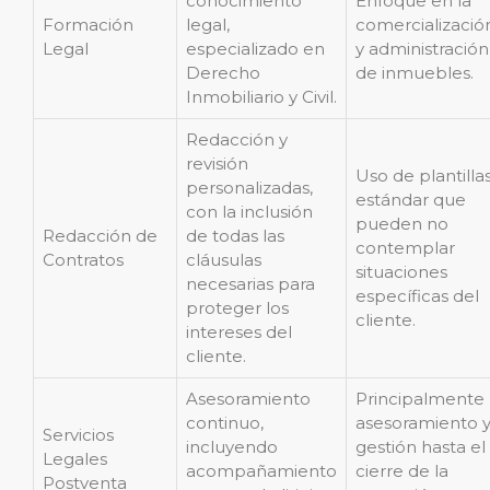
conocimiento
Enfoque en la
Formación
legal,
comercializació
Legal
especializado en
y administración
Derecho
de inmuebles.
Inmobiliario y Civil.
Redacción y
revisión
Uso de plantilla
personalizadas,
estándar que
con la inclusión
pueden no
Redacción de
de todas las
contemplar
Contratos
cláusulas
situaciones
necesarias para
específicas del
proteger los
cliente.
intereses del
cliente.
Asesoramiento
Principalmente
continuo,
asesoramiento 
Servicios
incluyendo
gestión hasta el
Legales
acompañamiento
cierre de la
Postventa